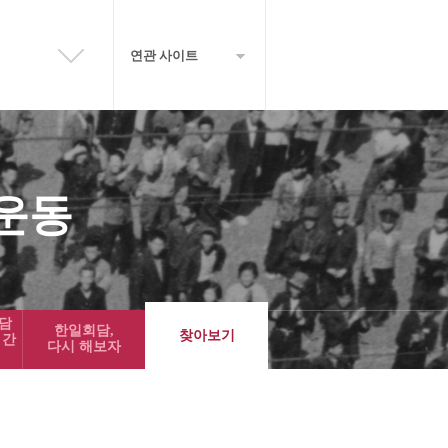
연관 사이트
운동
회담
한일회담,
찾아보기
 간
다시 해보자