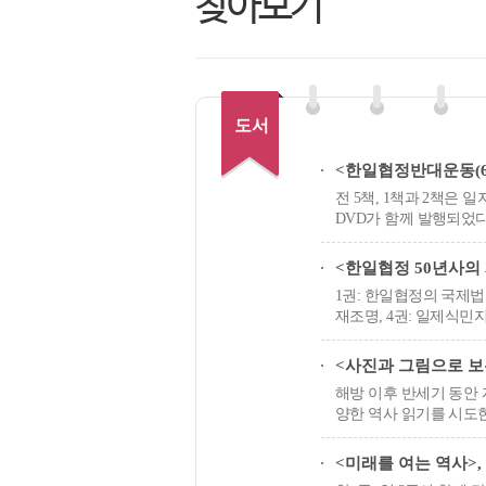
찾아보기
도서
<한일협정반대운동(6∙
전 5책, 1책과 2책은 
DVD가 함께 발행되었다
<한일협정 50년사의 재
1권: 한일협정의 국제법
재조명, 4권: 일제식민
<사진과 그림으로 보는
해방 이후 반세기 동안 
양한 역사 읽기를 시도
<미래를 여는 역사>,