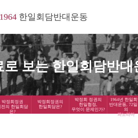
1964
한일회담반대운동
료로 보는 한일회담반대
박정희 정권의
1964년 한일
박정희정권
박정희정권의
한일협정,
반대운동, 72일
이전의 한일회담
한일회담은?
무엇이 문제인가?
의
은?
파노라마