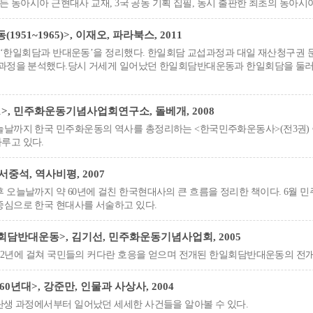
 만든 동아시아 근현대사 교재, 3국 공동 기획 집필, 동시 출판한 최초의 동아시
951~1965)>, 이재오, 파라북스, 2011
까지 ‘한일회담과 반대운동’을 정리했다. 한일회담 교섭과정과 대일 재산청구권 
개과정을 분석했다.당시 거세게 일어났던 한일회담반대운동과 한일회담을 둘
>, 민주화운동기념사업회연구소, 돌베개, 2008
날까지 한국 민주화운동의 역사를 총정리하는 <한국민주화운동사>(전3권) 중 
루고 있다.
서중석, 역사비평, 2007
 오늘날까지 약 60년에 걸친 한국현대사의 큰 흐름을 정리한 책이다. 6월 
중심으로 한국 현대사를 서술하고 있다.
담반대운동>, 김기선, 민주화운동기념사업회, 2005
까지 2년에 걸쳐 국민들의 커다란 호응을 얻으며 전개된 한일회담반대운동의 전
0년대>, 강준만, 인물과 사상사, 2004
 탄생 과정에서부터 일어났던 세세한 사건들을 알아볼 수 있다.